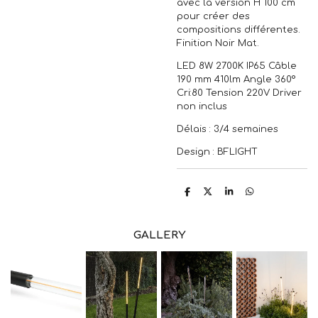
avec la version H 100 cm
pour créer des
compositions différentes.
Finition Noir Mat.
LED 8W 2700K IP65 Câble
190 mm 410lm Angle 360°
Cri:80 Tension 220V Driver
non inclus
Délais : 3/4 semaines
Design : BFLIGHT
P
P
P
P
a
a
a
a
r
r
r
r
t
t
t
t
a
a
a
a
GALLERY
g
g
g
g
e
e
e
e
r
r
r
r