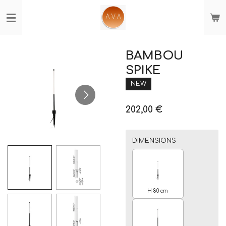
Passer
au
contenu
principal
BAMBOU
SPIKE
NEW
202,00 €
DIMENSIONS
H 80 cm