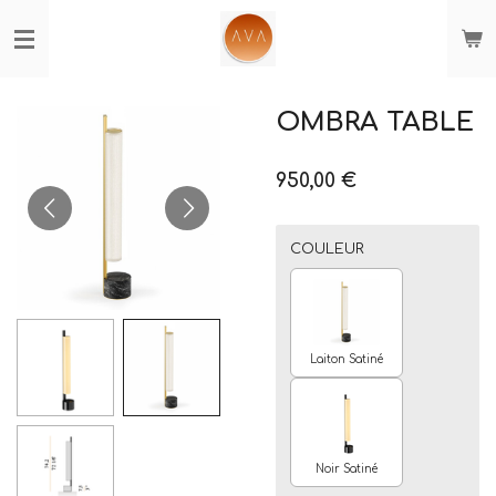
Passer
au
contenu
principal
OMBRA TABLE
950,00 €
COULEUR
Laiton Satiné
Noir Satiné