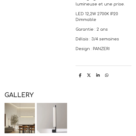
lumineuse et une prise.
LED 12,2W 2700K IP20
Dimmable
Garantie : 2 ans
Délais : 3/4 semaines
Design : PANZERI
P
P
P
P
a
a
a
a
r
r
r
r
t
t
t
t
a
a
a
a
GALLERY
g
g
g
g
e
e
e
e
r
r
r
r