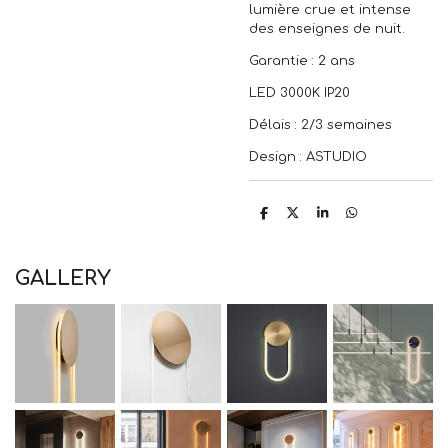
lumière crue et intense
des enseignes de nuit.
Garantie : 2 ans
LED 3000K IP20
Délais : 2/3 semaines
Design : ASTUDIO
P
P
P
P
a
a
a
a
r
r
r
r
t
t
t
t
a
a
a
a
GALLERY
g
g
g
g
e
e
e
e
r
r
r
r