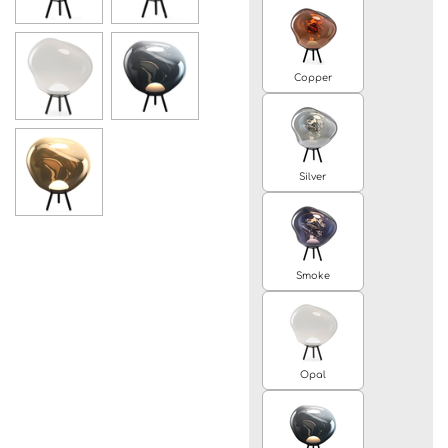
Copper
Silver
Smoke
Opal