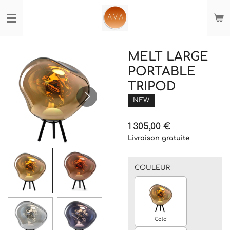
Passer
au
contenu
principal
MELT LARGE
PORTABLE
TRIPOD
NEW
1 305,00 €
Livraison gratuite
COULEUR
Gold