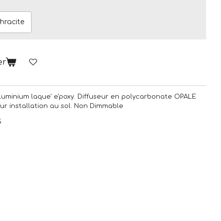
hracite
er
luminium laque' e'poxy. Diffuseur en polycarbonate OPALE
pour installation au sol. Non Dimmable
5