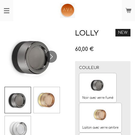
Passer
au
contenu
principal
LOLLY
NEW
60,00 €
COULEUR
Noir avec verre fumé
Laiton avec verre ambre