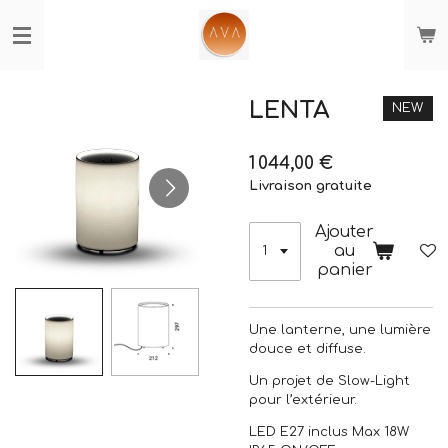
Passer
au
contenu
principal
LENTA
NEW
1 044,00 €
Livraison gratuite
Ajouter
au
panier
Une lanterne, une lumière
douce et diffuse.
Un projet de Slow-Light
pour l’extérieur.
LED E27 inclus Max 18W