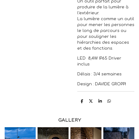
Un outil parfait pour
produire de la lumière à
l'extérieur.
La lumière comme un outil
pour mener les personnes
le long de parcours ou
pour souligner les
hiérarchies des espaces
et des fonctions.
LED 8,4W IP65 Driver
inclus
Délais : 3/4 semaines
Design : DAVIDE GROPPI
P
P
P
P
a
a
a
a
r
r
r
r
t
t
t
t
a
a
a
a
GALLERY
g
g
g
g
e
e
e
e
r
r
r
r