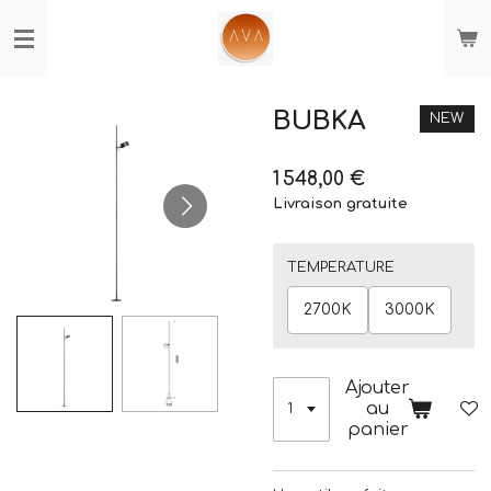
Passer
au
contenu
principal
BUBKA
NEW
1 548,00 €
Livraison gratuite
TEMPERATURE
2700K
3000K
Ajouter
au
panier