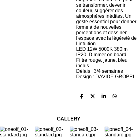
se transformer, devenir
couleur, suggérer des
atmosphères inédites. Un
geste essentiel pour donner
forme à de nouvelles
perceptions et dessiner
l'espace avec la légèreté de
l’intuition.
LED 12W 5000K 380lm
IP20 Dimmer on board
Filtre rouge, jaune, bleu
inclus
Délais : 3/4 semaines
Design : DAVIDE GROPPI
P
P
P
P
a
a
a
a
r
r
r
r
t
t
t
t
a
a
a
a
GALLERY
g
g
g
g
e
e
e
e
r
r
r
r